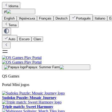
Idioma
pt
English
Українська
Français
Deutsch
Português
Italiano
E
Tema
Auto
Escuro
Claro
Papaya: Summer Farm
QS Games
Portal Mini jogos
Sudoku Puzzle: Mosaic Journey
Triple match: Sweet Harmony