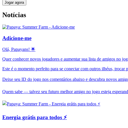
Jogar agora
Notícias
Adicione-me
Olá, Papayans! 🌟
Quer conhecer novos jogadores e aumentar sua lista de amigos no j
Este é o momento perfeito para se conectar com outros ilhéus, trocar p
Deixe seu ID do jogo nos comentários abaixo e descubra novos amigo
Quem sabe — talvez seu futuro melhor amigo no jogo esteja esperand
Energia grátis para todos ⚡