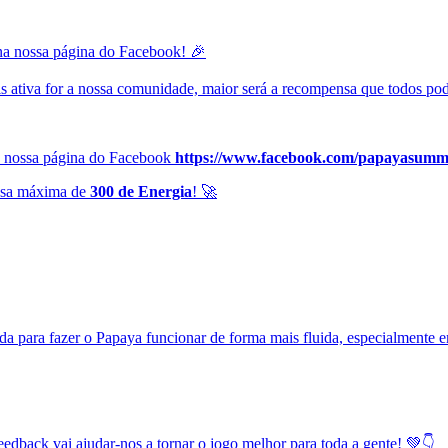
a nossa página do Facebook! 🎉
 mais ativa for a nossa comunidade, maior será a recompensa que todos 
na nossa página do Facebook
https://www.facebook.com/papayasumm
ensa máxima de
300 de Energia
! 🚀
ada para fazer o Papaya funcionar de forma mais fluida, especialmente 
dback vai ajudar-nos a tornar o jogo melhor para toda a gente! 💚👇