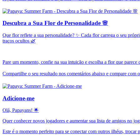
Descubra a Sua Flor de Personalidade 🌸
Que flor reflete a sua personalidade? ✨ Cada flor carrega o seu própri
traços ocultos 🌿
Pare um momento, confie na sua intuição e escolha a flor que parece
Compartilhe o seu resultado nos comentários abaixo e compare com o
Adicione-me
Olá, Papayans! 🌟
Quer conhecer novos jogadores e aumentar sua lista de amigos no j
Este é o momento perfeito para se conectar com outros ilhéus, trocar p