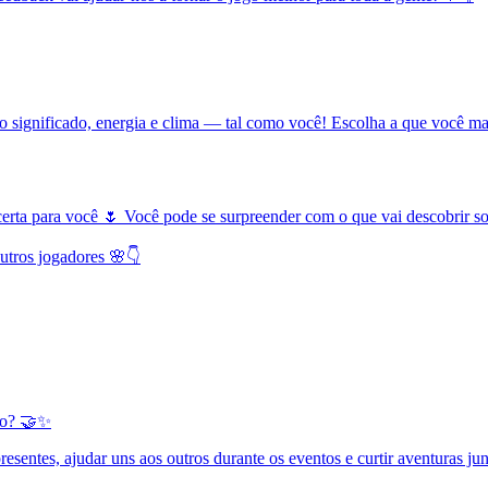
o significado, energia e clima — tal como você! Escolha a que você mais 
 certa para você 🌷 Você pode se surpreender com o que vai descobrir 
utros jogadores 🌸👇
ogo? 🤝✨
resentes, ajudar uns aos outros durante os eventos e curtir aventuras ju