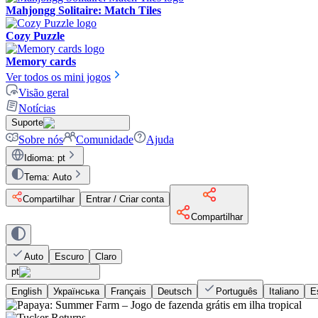
Mahjongg Solitaire: Match Tiles
Cozy Puzzle
Memory cards
Ver todos os mini jogos
Visão geral
Notícias
Suporte
Sobre nós
Comunidade
Ajuda
Idioma
:
pt
Tema
:
Auto
Compartilhar
Entrar / Criar conta
Compartilhar
Auto
Escuro
Claro
pt
English
Українська
Français
Deutsch
Português
Italiano
E