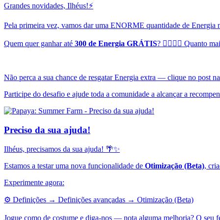
Grandes novidades, Ilhéus!⚡
Pela primeira vez, vamos dar uma ENORME quantidade de Energia n
Quem quer ganhar até
300 de Energia GRÁTIS
? 🙋‍♀️🙋‍♂️ Quanto
Não perca a sua chance de resgatar Energia extra — clique no post 
Participe do desafio e ajude toda a comunidade a alcançar a recomp
Preciso da sua ajuda!
Ilhéus, precisamos da sua ajuda! 🌴✨
Estamos a testar uma nova funcionalidade de
Otimização (Beta)
, cri
Experimente agora:
⚙️ Definições → Definições avançadas → Otimização (Beta)
Jogue como de costume e diga-nos — nota alguma melhoria? O seu fee