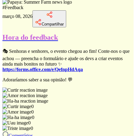
#
Feedback
março 08, 2026
Compartilhar
Hora do feedback
🎭 Senhoras e senhores, o evento chegou ao fim! Conte-nos o que
achou — preencha o formulário e ajude os devs a criar eventos
ainda mais bonitos no futuro ✨
https://forms.office.com/e/QefnpHdAqa
Adoraríamos saber a sua opinião! 💬
0
0
0
0
0
Comentários