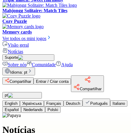
Mahjongg Solitaire: Match Tiles
Cozy Puzzle
Memory cards
Ver todos os mini jogos
Visão geral
Notícias
Suporte
Sobre nós
Comunidade
Ajuda
Idioma
:
pt
Compartilhar
Entrar / Criar conta
Compartilhar
pt
English
Українська
Français
Deutsch
Português
Italiano
Español
Nederlands
Polski
Notícias