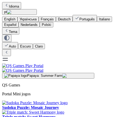
Idioma
pt
English
Українська
Français
Deutsch
Português
Italiano
Español
Nederlands
Polski
Tema
Auto
Escuro
Claro
Papaya: Summer Farm
QS Games
Portal Mini jogos
Sudoku Puzzle: Mosaic Journey
Triple match: Sweet Harmony