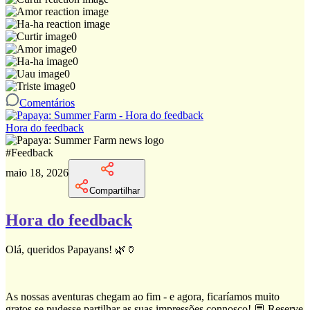
0
0
0
0
0
Comentários
Hora do feedback
#
Feedback
maio 18, 2026
Compartilhar
Hora do feedback
Olá, queridos Papayans! 🌿🏺
As nossas aventuras chegam ao fim - e agora, ficaríamos muito
gratos se pudesse partilhar as suas impressões connosco! 💬 Reserve