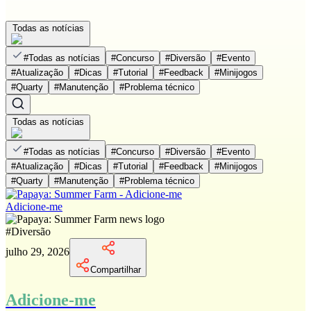
Todas as notícias
#
Todas as notícias
#
Concurso
#
Diversão
#
Evento
#
Atualização
#
Dicas
#
Tutorial
#
Feedback
#
Minijogos
#
Quarty
#
Manutenção
#
Problema técnico
Todas as notícias
#
Todas as notícias
#
Concurso
#
Diversão
#
Evento
#
Atualização
#
Dicas
#
Tutorial
#
Feedback
#
Minijogos
#
Quarty
#
Manutenção
#
Problema técnico
Adicione-me
#
Diversão
julho 29, 2026
Compartilhar
Adicione-me