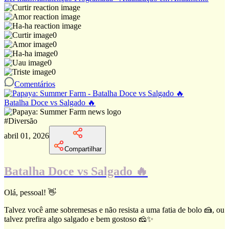
0
0
0
0
0
Comentários
Batalha Doce vs Salgado 🔥
#
Diversão
abril 01, 2026
Compartilhar
Batalha Doce vs Salgado 🔥
Olá, pessoal! 👋
Talvez você ame sobremesas e não resista a uma fatia de bolo 🍰, ou
talvez prefira algo salgado e bem gostoso 🧀✨