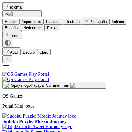
Idioma
pt
English
Українська
Français
Deutsch
Português
Italiano
Español
Nederlands
Polski
Tema
Auto
Escuro
Claro
Papaya: Summer Farm
QS Games
Portal Mini jogos
Sudoku Puzzle: Mosaic Journey
Triple match: Sweet Harmony