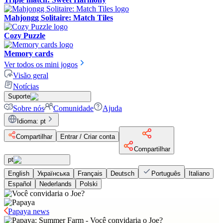
Mahjongg Solitaire: Match Tiles
Cozy Puzzle
Memory cards
Ver todos os mini jogos
Visão geral
Notícias
Suporte
Sobre nós
Comunidade
Ajuda
Idioma
:
pt
Compartilhar
Entrar / Criar conta
Compartilhar
pt
English
Українська
Français
Deutsch
Português
Italiano
Español
Nederlands
Polski
Papaya news