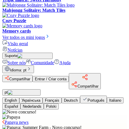
Mahjongg Solitaire: Match Tiles
Cozy Puzzle
Memory cards
Ver todos os mini jogos
Visão geral
Notícias
Suporte
Sobre nós
Comunidade
Ajuda
Idioma
:
pt
Compartilhar
Entrar / Criar conta
Compartilhar
pt
English
Українська
Français
Deutsch
Português
Italiano
Español
Nederlands
Polski
Papaya news