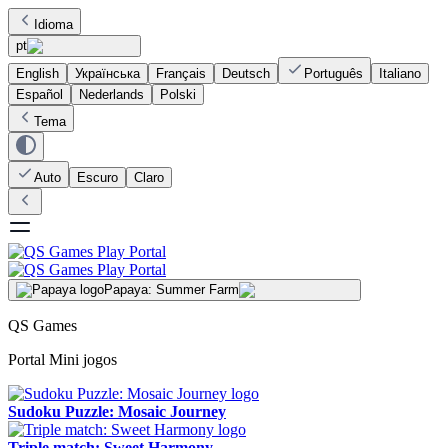
Idioma
pt
English
Українська
Français
Deutsch
Português
Italiano
Español
Nederlands
Polski
Tema
Auto
Escuro
Claro
Papaya: Summer Farm
QS Games
Portal Mini jogos
Sudoku Puzzle: Mosaic Journey
Triple match: Sweet Harmony