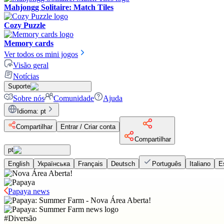
Mahjongg Solitaire: Match Tiles
Cozy Puzzle
Memory cards
Ver todos os mini jogos
Visão geral
Notícias
Suporte
Sobre nós
Comunidade
Ajuda
Idioma
:
pt
Compartilhar
Entrar / Criar conta
Compartilhar
pt
English
Українська
Français
Deutsch
Português
Italiano
E
Papaya news
#
Diversão