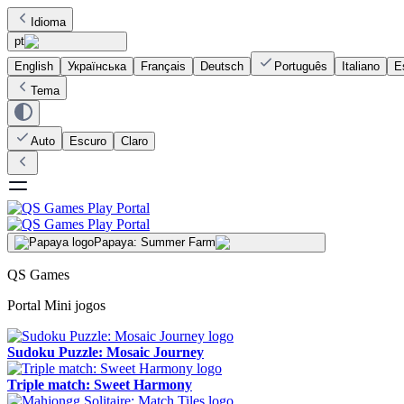
Idioma
pt
English
Українська
Français
Deutsch
Português
Italiano
E
Tema
Auto
Escuro
Claro
Papaya: Summer Farm
QS Games
Portal Mini jogos
Sudoku Puzzle: Mosaic Journey
Triple match: Sweet Harmony