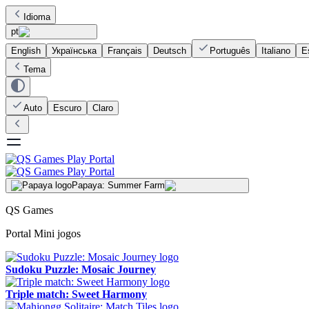
Idioma
pt
English
Українська
Français
Deutsch
Português
Italiano
E
Tema
Auto
Escuro
Claro
Papaya: Summer Farm
QS Games
Portal Mini jogos
Sudoku Puzzle: Mosaic Journey
Triple match: Sweet Harmony