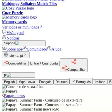
Mahjongg Solitaire: Match Tiles
Cozy Puzzle
Memory cards
Ver todos os mini jogos
Visão geral
Notícias
Suporte
Sobre nós
Comunidade
Ajuda
Idioma
:
pt
Compartilhar
Entrar / Criar conta
Compartilhar
pt
English
Українська
Français
Deutsch
Português
Italiano
E
Papaya news