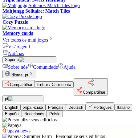
Mahjongg Solitaire: Match Tiles
Cozy Puzzle
Memory cards
Ver todos os mini jogos
Visão geral
Notícias
Suporte
Sobre nós
Comunidade
Ajuda
Idioma
:
pt
Compartilhar
Entrar / Criar conta
Compartilhar
pt
English
Українська
Français
Deutsch
Português
Italiano
Español
Nederlands
Polski
Papaya news