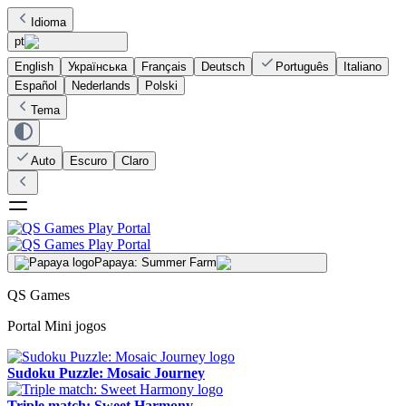
Idioma
pt
English
Українська
Français
Deutsch
Português
Italiano
Español
Nederlands
Polski
Tema
Auto
Escuro
Claro
Papaya: Summer Farm
QS Games
Portal Mini jogos
Sudoku Puzzle: Mosaic Journey
Triple match: Sweet Harmony