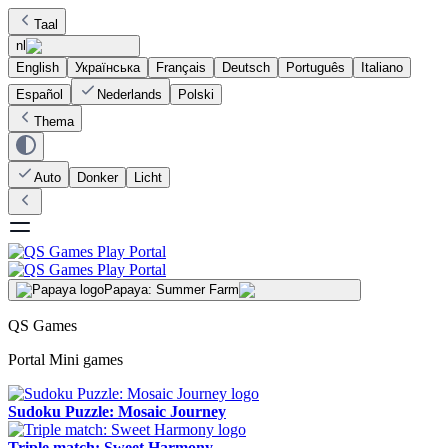
Taal
nl
English
Українська
Français
Deutsch
Português
Italiano
Español
Nederlands
Polski
Thema
Auto
Donker
Licht
Papaya: Summer Farm
QS Games
Portal Mini games
Sudoku Puzzle: Mosaic Journey
Triple match: Sweet Harmony