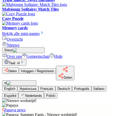
Mahjongg Solitaire: Match Tiles
Cozy Puzzle
Memory cards
Bekijk alle mini-games
Overzicht
Nieuws
Steun
Over ons
Gemeenschap
Hulp
Taal
:
nl
Delen
Inloggen / Registreren
Delen
nl
English
Українська
Français
Deutsch
Português
Italiano
Español
Nederlands
Polski
Papaya news