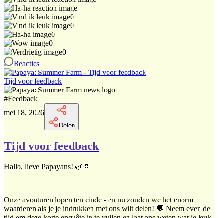
0
0
0
0
0
Reacties
Tijd voor feedback
#
Feedback
mei 18, 2026
Delen
Tijd voor feedback
Hallo, lieve Papayans! 🌿🏺
Onze avonturen lopen ten einde - en nu zouden we het enorm
waarderen als je je indrukken met ons wilt delen! 💬 Neem even de
tijd om deze korte enquête in te vullen en laat ons weten wat je leuk