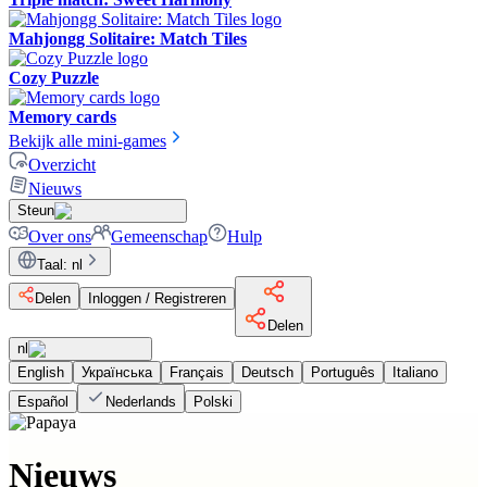
Mahjongg Solitaire: Match Tiles
Cozy Puzzle
Memory cards
Bekijk alle mini-games
Overzicht
Nieuws
Steun
Over ons
Gemeenschap
Hulp
Taal
:
nl
Delen
Inloggen / Registreren
Delen
nl
English
Українська
Français
Deutsch
Português
Italiano
Español
Nederlands
Polski
Nieuws