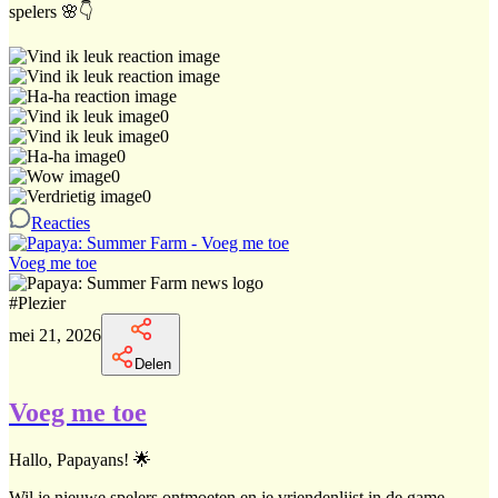
spelers 🌸👇
0
0
0
0
0
Reacties
Voeg me toe
#
Plezier
mei 21, 2026
Delen
Voeg me toe
Hallo, Papayans! 🌟
Wil je nieuwe spelers ontmoeten en je vriendenlijst in de game