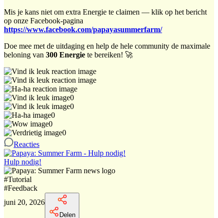
Mis je kans niet om extra Energie te claimen — klik op het bericht
op onze Facebook-pagina
https://www.facebook.com/papayasummerfarm/
Doe mee met de uitdaging en help de hele community de maximale
beloning van
300 Energie
te bereiken! 🚀
0
0
0
0
0
Reacties
Hulp nodig!
#
Tutorial
#
Feedback
juni 20, 2026
Delen