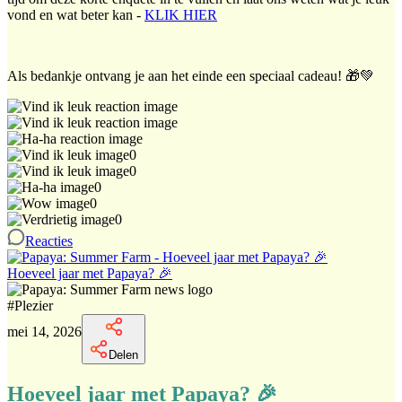
vond en wat beter kan -
KLIK HIER
Als bedankje ontvang je aan het einde een speciaal cadeau! 🎁💚
0
0
0
0
0
Reacties
Hoeveel jaar met Papaya? 🎉
#
Plezier
mei 14, 2026
Delen
Hoeveel jaar met Papaya? 🎉