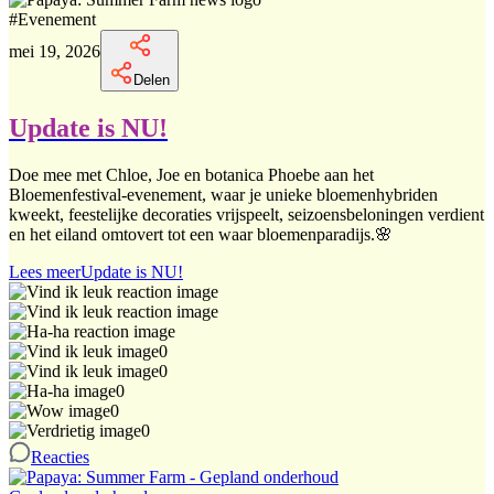
#
Evenement
mei 19, 2026
Delen
Update is NU!
Doe mee met Chloe, Joe en botanica Phoebe aan het
Bloemenfestival-evenement, waar je unieke bloemenhybriden
kweekt, feestelijke decoraties vrijspeelt, seizoensbeloningen verdient
en het eiland omtovert tot een waar bloemenparadijs.🌸
Lees meer
Update is NU!
0
0
0
0
0
Reacties