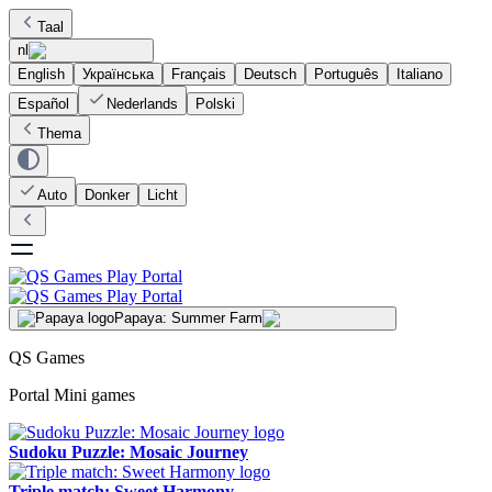
Taal
nl
English
Українська
Français
Deutsch
Português
Italiano
Español
Nederlands
Polski
Thema
Auto
Donker
Licht
Papaya: Summer Farm
QS Games
Portal Mini games
Sudoku Puzzle: Mosaic Journey
Triple match: Sweet Harmony