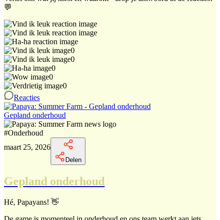
💬
0
0
0
0
0
Reacties
Gepland onderhoud
#
Onderhoud
maart 25, 2026
Delen
Gepland onderhoud
Hé, Papayans! 👋
De game is momenteel in onderhoud en ons team werkt aan iets