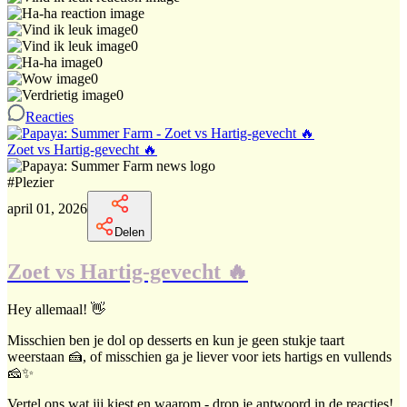
0
0
0
0
0
Reacties
Zoet vs Hartig-gevecht 🔥
#
Plezier
april 01, 2026
Delen
Zoet vs Hartig-gevecht 🔥
Hey allemaal! 👋
Misschien ben je dol op desserts en kun je geen stukje taart
weerstaan 🍰, of misschien ga je liever voor iets hartigs en vullends
🧀✨
Vertel ons wat jij kiest en waarom - drop je antwoord in de reacties!