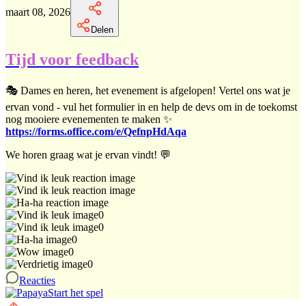
maart 08, 2026
Delen
Tijd voor feedback
🎭 Dames en heren, het evenement is afgelopen! Vertel ons wat je
ervan vond - vul het formulier in en help de devs om in de toekomst
nog mooiere evenementen te maken ✨
https://forms.office.com/e/QefnpHdAqa
We horen graag wat je ervan vindt! 💬
0
0
0
0
0
Reacties
Start het spel