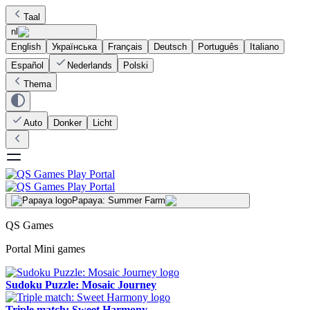
Taal
nl
English
Українська
Français
Deutsch
Português
Italiano
Español
Nederlands
Polski
Thema
Auto
Donker
Licht
Papaya: Summer Farm
QS Games
Portal Mini games
Sudoku Puzzle: Mosaic Journey
Triple match: Sweet Harmony