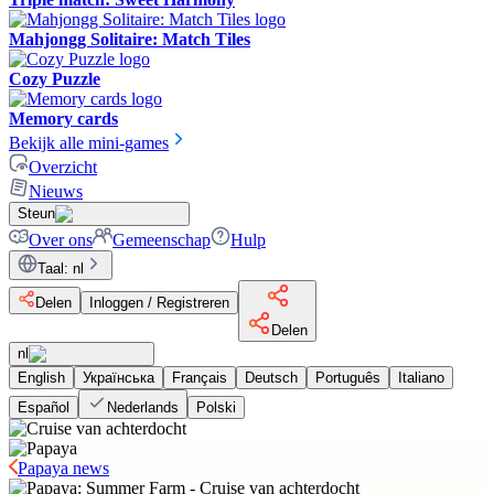
Mahjongg Solitaire: Match Tiles
Cozy Puzzle
Memory cards
Bekijk alle mini-games
Overzicht
Nieuws
Steun
Over ons
Gemeenschap
Hulp
Taal
:
nl
Delen
Inloggen / Registreren
Delen
nl
English
Українська
Français
Deutsch
Português
Italiano
Español
Nederlands
Polski
Papaya news