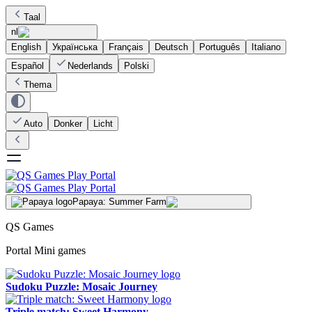
Taal
nl
English
Українська
Français
Deutsch
Português
Italiano
Español
Nederlands
Polski
Thema
Auto
Donker
Licht
Papaya: Summer Farm
QS Games
Portal Mini games
Sudoku Puzzle: Mosaic Journey
Triple match: Sweet Harmony