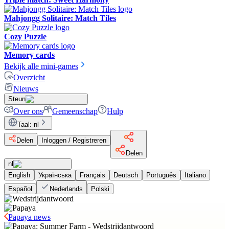
Mahjongg Solitaire: Match Tiles
Cozy Puzzle
Memory cards
Bekijk alle mini-games
Overzicht
Nieuws
Steun
Over ons
Gemeenschap
Hulp
Taal
:
nl
Delen
Inloggen / Registreren
Delen
nl
English
Українська
Français
Deutsch
Português
Italiano
Español
Nederlands
Polski
Papaya news