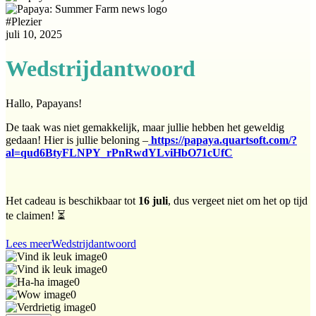
#
Plezier
juli 10, 2025
Wedstrijdantwoord
Hallo, Papayans!
De taak was niet gemakkelijk, maar jullie hebben het geweldig
gedaan! Hier is jullie beloning –
https://papaya.quartsoft.com/?
al=qud6BtyFLNPY_rPnRwdYLviHbO71cUfC
Het cadeau is beschikbaar tot
16 juli
, dus vergeet niet om het op tijd
te claimen! ⏳
Lees meer
Wedstrijdantwoord
0
0
0
0
0