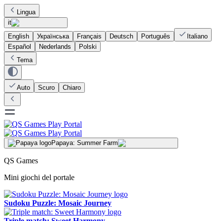
Lingua
it
English
Українська
Français
Deutsch
Português
Italiano
Español
Nederlands
Polski
Tema
Auto
Scuro
Chiaro
Papaya: Summer Farm
QS Games
Mini giochi del portale
Sudoku Puzzle: Mosaic Journey
Triple match: Sweet Harmony