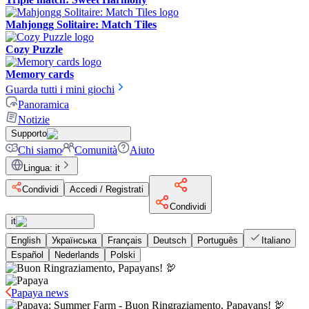
Mahjongg Solitaire: Match Tiles
Cozy Puzzle
Memory cards
Guarda tutti i mini giochi
Panoramica
Notizie
Supporto
Chi siamo
Comunità
Aiuto
Lingua
:
it
Condividi
Accedi / Registrati
Condividi
it
English
Українська
Français
Deutsch
Português
Italiano
Español
Nederlands
Polski
Papaya news