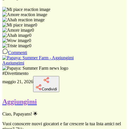
0
0
0
0
0
Commenti
Aggiungimi
#
Divertimento
maggio 21, 2026
Condividi
Aggiungimi
Ciao, Papayans! 🌟
Vuoi conoscere nuovi giocatori e far crescere la tua lista amici nel
gioco? 🤝✨