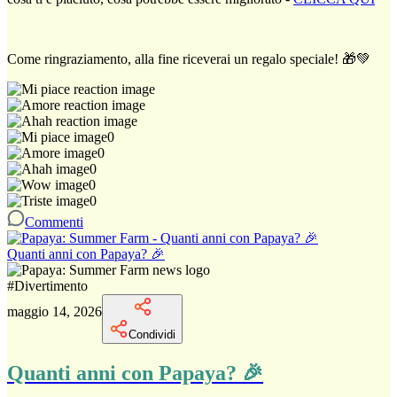
Come ringraziamento, alla fine riceverai un regalo speciale! 🎁💚
0
0
0
0
0
Commenti
Quanti anni con Papaya? 🎉
#
Divertimento
maggio 14, 2026
Condividi
Quanti anni con Papaya? 🎉