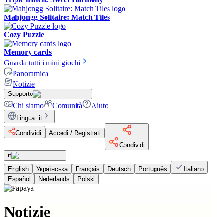
Mahjongg Solitaire: Match Tiles
Cozy Puzzle
Memory cards
Guarda tutti i mini giochi
Panoramica
Notizie
Supporto
Chi siamo
Comunità
Aiuto
Lingua
:
it
Condividi
Accedi / Registrati
Condividi
it
English
Українська
Français
Deutsch
Português
Italiano
Español
Nederlands
Polski
Notizie