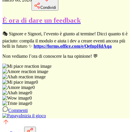
Condividi
È ora di dare un feedback
🎭 Signore e Signori, l’evento è giunto al termine! Dicci quanto ti è
piaciuto: compila il modulo e aiuta i dev a creare eventi ancora più
belli in futuro ✨
https://forms.office.com/e/QefnpHdAqa
Non vediamo l’ora di conoscere la tua opinione! 💬
0
0
0
0
0
Commenti
Inizia il gioco