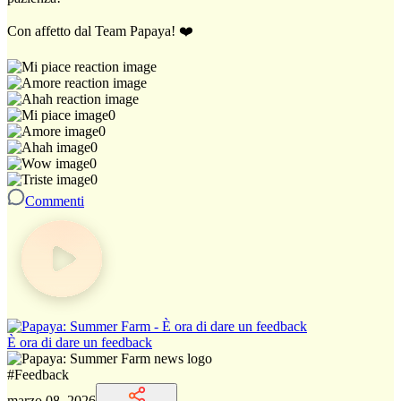
Con affetto dal Team Papaya! ❤️
0
0
0
0
0
Commenti
È ora di dare un feedback
#
Feedback
marzo 08, 2026