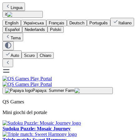
Lingua
it
English
Українська
Français
Deutsch
Português
Italiano
Español
Nederlands
Polski
Tema
Auto
Scuro
Chiaro
Papaya: Summer Farm
QS Games
Mini giochi del portale
Sudoku Puzzle: Mosaic Journey
Triple match: Sweet Harmony