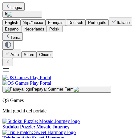
Lingua
it
English
Українська
Français
Deutsch
Português
Italiano
Español
Nederlands
Polski
Tema
Auto
Scuro
Chiaro
Papaya: Summer Farm
QS Games
Mini giochi del portale
Sudoku Puzzle: Mosaic Journey
Triple match: Sweet Harmony