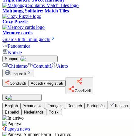
Mahjongg Solitaire: Match Tiles
Cozy Puzzle
Memory cards
Guarda tutti i mini giochi
Panoramica
Notizie
Supporto
Chi siamo
Comunità
Aiuto
Lingua
:
it
Condividi
Accedi / Registrati
Condividi
it
English
Українська
Français
Deutsch
Português
Italiano
Español
Nederlands
Polski
Papaya news