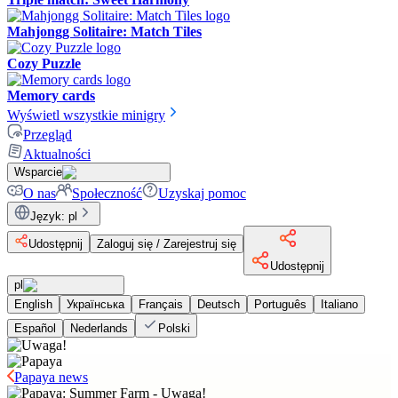
Mahjongg Solitaire: Match Tiles
Cozy Puzzle
Memory cards
Wyświetl wszystkie minigry
Przegląd
Aktualności
Wsparcie
O nas
Społeczność
Uzyskaj pomoc
Język
:
pl
Udostępnij
Zaloguj się / Zarejestruj się
Udostępnij
pl
English
Українська
Français
Deutsch
Português
Italiano
Español
Nederlands
Polski
Papaya news