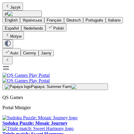
Język
pl
English
Українська
Français
Deutsch
Português
Italiano
Español
Nederlands
Polski
Motyw
Auto
Ciemny
Jasny
Papaya: Summer Farm
QS Games
Portal Minigier
Sudoku Puzzle: Mosaic Journey
Triple match: Sweet Harmony