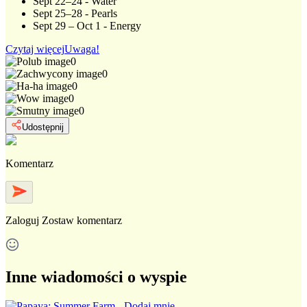
Sept 22–24 - Water
Sept 25–28 - Pearls
Sept 29 – Oct 1 - Energy
Czytaj więcej
Uwaga!
0
0
0
0
0
Udostępnij
Komentarz
Zaloguj
Zostaw komentarz
Inne wiadomości o wyspie