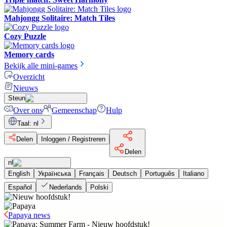
Mahjongg Solitaire: Match Tiles
Cozy Puzzle
Memory cards
Bekijk alle mini-games
Overzicht
Nieuws
Steun
Over ons
Gemeenschap
Hulp
Taal
:
nl
Delen
Inloggen / Registreren
Delen
nl
English
Українська
Français
Deutsch
Português
Italiano
Español
Nederlands
Polski
Papaya news