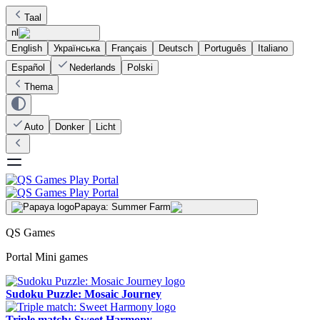
Taal
nl
English
Українська
Français
Deutsch
Português
Italiano
Español
Nederlands
Polski
Thema
Auto
Donker
Licht
Papaya: Summer Farm
QS Games
Portal Mini games
Sudoku Puzzle: Mosaic Journey
Triple match: Sweet Harmony