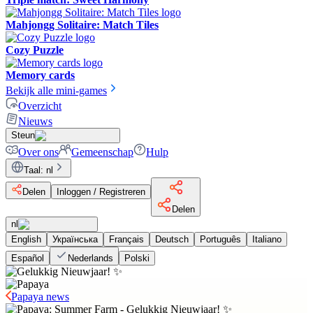
Mahjongg Solitaire: Match Tiles
Cozy Puzzle
Memory cards
Bekijk alle mini-games
Overzicht
Nieuws
Steun
Over ons
Gemeenschap
Hulp
Taal
:
nl
Delen
Inloggen / Registreren
Delen
nl
English
Українська
Français
Deutsch
Português
Italiano
Español
Nederlands
Polski
Papaya news