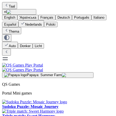
Taal
nl
English
Українська
Français
Deutsch
Português
Italiano
Español
Nederlands
Polski
Thema
Auto
Donker
Licht
Papaya: Summer Farm
QS Games
Portal Mini games
Sudoku Puzzle: Mosaic Journey
Triple match: Sweet Harmony