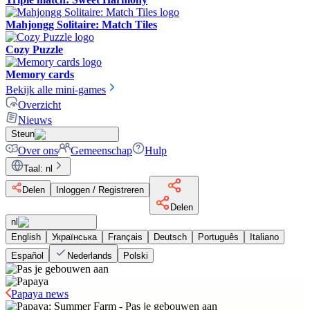
Mahjongg Solitaire: Match Tiles
Cozy Puzzle
Memory cards
Bekijk alle mini-games
Overzicht
Nieuws
Steun
Over ons
Gemeenschap
Hulp
Taal
:
nl
Delen
Inloggen / Registreren
Delen
nl
English
Українська
Français
Deutsch
Português
Italiano
Español
Nederlands
Polski
Papaya news