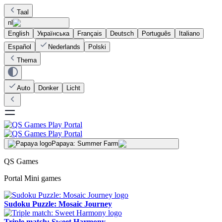
Taal
nl
English
Українська
Français
Deutsch
Português
Italiano
Español
Nederlands
Polski
Thema
Auto
Donker
Licht
Papaya: Summer Farm
QS Games
Portal Mini games
Sudoku Puzzle: Mosaic Journey
Triple match: Sweet Harmony