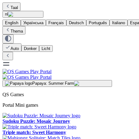
Taal
nl
English
Українська
Français
Deutsch
Português
Italiano
Espa
Thema
Auto
Donker
Licht
Papaya: Summer Farm
QS Games
Portal Mini games
Sudoku Puzzle: Mosaic Journey
Triple match: Sweet Harmony