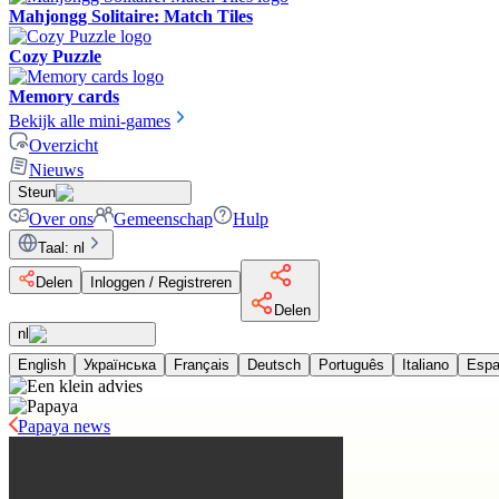
Mahjongg Solitaire: Match Tiles
Cozy Puzzle
Memory cards
Bekijk alle mini-games
Overzicht
Nieuws
Steun
Over ons
Gemeenschap
Hulp
Taal
:
nl
Delen
Inloggen / Registreren
Delen
nl
English
Українська
Français
Deutsch
Português
Italiano
Espa
Papaya news