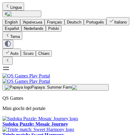
Lingua
it
English
Українська
Français
Deutsch
Português
Italiano
Español
Nederlands
Polski
Tema
Auto
Scuro
Chiaro
Papaya: Summer Farm
QS Games
Mini giochi del portale
Sudoku Puzzle: Mosaic Journey
Triple match: Sweet Harmony