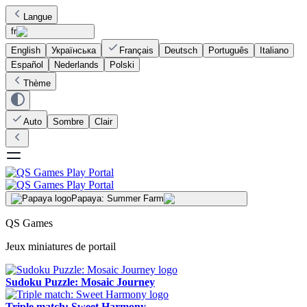
Langue
fr
English
Українська
Français
Deutsch
Português
Italiano
Español
Nederlands
Polski
Thème
Auto
Sombre
Clair
Papaya: Summer Farm
QS Games
Jeux miniatures de portail
Sudoku Puzzle: Mosaic Journey
Triple match: Sweet Harmony