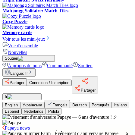
Mahjongg Solitaire: Match Tiles
Cozy Puzzle
Memory cards
Voir tous les mini-jeux
Vue d'ensemble
Nouvelles
Soutien
À propos de nous
Communauté
Soutien
Langue
:
fr
Partager
Connexion / Inscription
Partager
fr
English
Українська
Français
Deutsch
Português
Italiano
Español
Nederlands
Polski
Papaya news