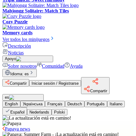
Mahjongg Solitaire: Match Tiles
Cozy Puzzle
Memory cards
Ver todos los minijuegos
Descripción
Noticias
Apoyo
Sobre nosotros
Comunidad
Ayuda
Idioma
:
es
Compartir
Iniciar sesión / Registrarse
Compartir
es
English
Українська
Français
Deutsch
Português
Italiano
Español
Nederlands
Polski
Papaya news