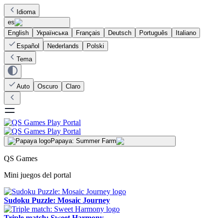
Idioma
es
English
Українська
Français
Deutsch
Português
Italiano
Español
Nederlands
Polski
Tema
Auto
Oscuro
Claro
Papaya: Summer Farm
QS Games
Mini juegos del portal
Sudoku Puzzle: Mosaic Journey
Triple match: Sweet Harmony