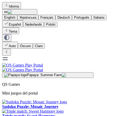
Idioma
es
English
Українська
Français
Deutsch
Português
Italiano
Español
Nederlands
Polski
Tema
Auto
Oscuro
Claro
Papaya: Summer Farm
QS Games
Mini juegos del portal
Sudoku Puzzle: Mosaic Journey
Triple match: Sweet Harmony