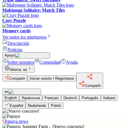
Mahjongg Solitaire: Match Tiles
Cozy Puzzle
Memory cards
Ver todos los minijuegos
Descripción
Noticias
Apoyo
Sobre nosotros
Comunidad
Ayuda
Idioma
:
es
Compartir
Iniciar sesión / Registrarse
Compartir
es
English
Українська
Français
Deutsch
Português
Italiano
Español
Nederlands
Polski
Papaya news