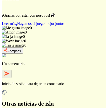
¡Gracias por estar con nosotros! 🤗
Leer más
¡Hagamos el juego mejor juntos!
0
0
0
0
0
Compartir
Un comentario
Inicio de sesión
para dejar un comentario
Otras noticias de isla