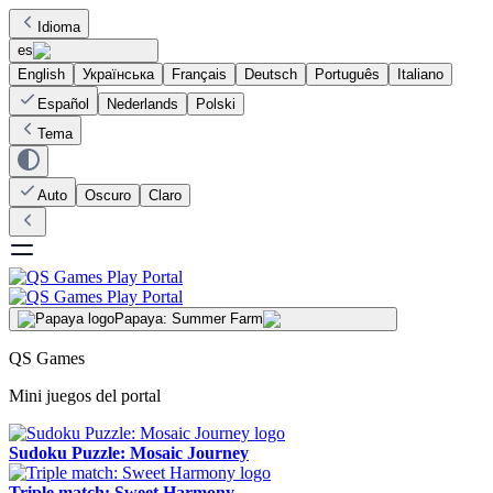
Idioma
es
English
Українська
Français
Deutsch
Português
Italiano
Español
Nederlands
Polski
Tema
Auto
Oscuro
Claro
Papaya: Summer Farm
QS Games
Mini juegos del portal
Sudoku Puzzle: Mosaic Journey
Triple match: Sweet Harmony