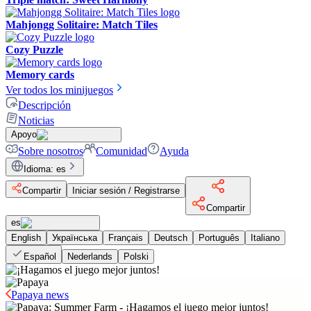
Mahjongg Solitaire: Match Tiles
Cozy Puzzle
Memory cards
Ver todos los minijuegos
Descripción
Noticias
Apoyo
Sobre nosotros
Comunidad
Ayuda
Idioma
:
es
Compartir
Iniciar sesión / Registrarse
Compartir
es
English
Українська
Français
Deutsch
Português
Italiano
Español
Nederlands
Polski
Papaya news