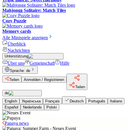
Mahjongg Solitaire: Match Tiles
Cozy Puzzle
Memory cards
Alle Minispiele anzeigen
Überblick
Nachrichten
Unterstützung
Über uns
Gemeinschaft
Hilfe
Sprache
:
de
Teilen
Anmelden / Registrieren
Teilen
de
English
Українська
Français
Deutsch
Português
Italiano
Español
Nederlands
Polski
Papaya news