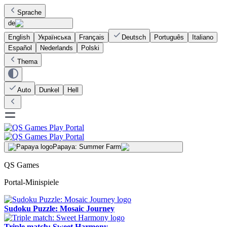
Sprache
de
English
Українська
Français
Deutsch
Português
Italiano
Español
Nederlands
Polski
Thema
Auto
Dunkel
Hell
Papaya: Summer Farm
QS Games
Portal-Minispiele
Sudoku Puzzle: Mosaic Journey
Triple match: Sweet Harmony