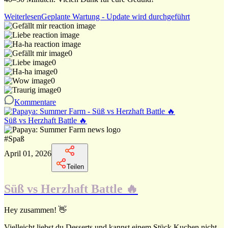
Weiterlesen
Geplante Wartung - Update wird durchgeführt
0
0
0
0
0
Kommentare
Süß vs Herzhaft Battle 🔥
#
Spaß
April 01, 2026
Teilen
Süß vs Herzhaft Battle 🔥
Hey zusammen! 👋
Vielleicht liebst du Desserts und kannst einem Stück Kuchen nicht