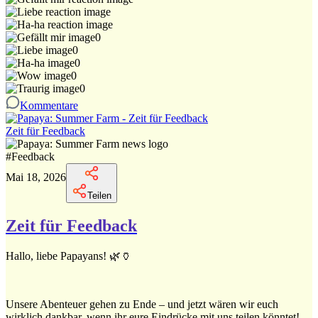
0
0
0
0
0
Kommentare
Zeit für Feedback
#
Feedback
Mai 18, 2026
Teilen
Zeit für Feedback
Hallo, liebe Papayans! 🌿🏺
Unsere Abenteuer gehen zu Ende – und jetzt wären wir euch
wirklich dankbar, wenn ihr eure Eindrücke mit uns teilen könntet!