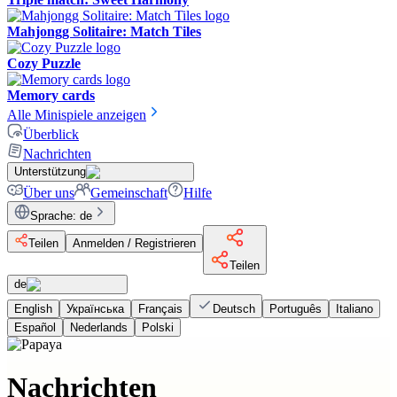
Mahjongg Solitaire: Match Tiles
Cozy Puzzle
Memory cards
Alle Minispiele anzeigen
Überblick
Nachrichten
Unterstützung
Über uns
Gemeinschaft
Hilfe
Sprache
:
de
Teilen
Anmelden / Registrieren
Teilen
de
English
Українська
Français
Deutsch
Português
Italiano
Español
Nederlands
Polski
Nachrichten