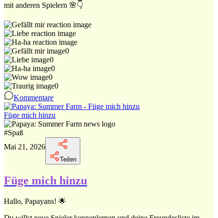
mit anderen Spielern 🌸👇
0
0
0
0
0
Kommentare
Füge mich hinzu
#
Spaß
Mai 21, 2026
Teilen
Füge mich hinzu
Hallo, Papayans! 🌟
Du willst neue Spieler kennenlernen und deine Freundesliste im