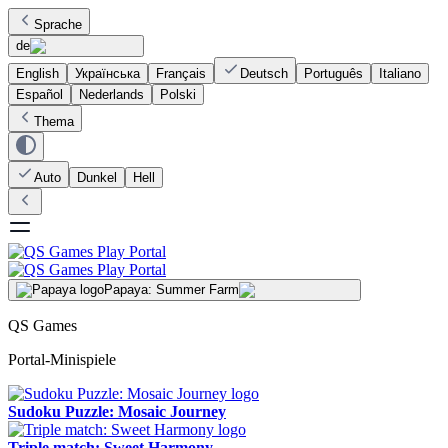
Sprache
de
English
Українська
Français
Deutsch
Português
Italiano
Español
Nederlands
Polski
Thema
Auto
Dunkel
Hell
Papaya: Summer Farm
QS Games
Portal-Minispiele
Sudoku Puzzle: Mosaic Journey
Triple match: Sweet Harmony