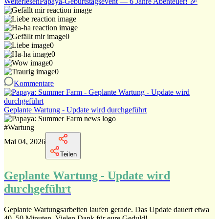
Weiterlesen
Papaya-Geburtstagsevent — 6 Jahre Abenteuer! 🎉
0
0
0
0
0
Kommentare
Geplante Wartung - Update wird durchgeführt
#
Wartung
Mai 04, 2026
Teilen
Geplante Wartung - Update wird
durchgeführt
Geplante Wartungsarbeiten laufen gerade. Das Update dauert etwa
40–50 Minuten. Vielen Dank für eure Geduld!