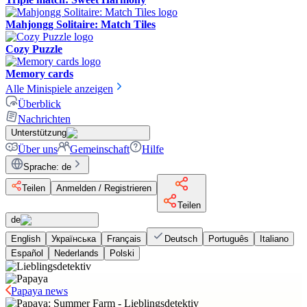
Mahjongg Solitaire: Match Tiles
Cozy Puzzle
Memory cards
Alle Minispiele anzeigen
Überblick
Nachrichten
Unterstützung
Über uns
Gemeinschaft
Hilfe
Sprache
:
de
Teilen
Anmelden / Registrieren
Teilen
de
English
Українська
Français
Deutsch
Português
Italiano
Español
Nederlands
Polski
Papaya news