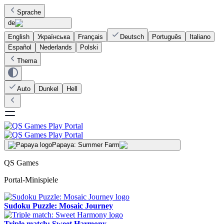
Sprache
de
English
Українська
Français
Deutsch
Português
Italiano
Español
Nederlands
Polski
Thema
Auto
Dunkel
Hell
Papaya: Summer Farm
QS Games
Portal-Minispiele
Sudoku Puzzle: Mosaic Journey
Triple match: Sweet Harmony