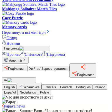
Mahjongg Solitaire: Match Tiles
Cozy Puzzle
Memory cards
Переглянути всі міні-ігри
Огляд
Новини
Підтримка
Про нас
Спільнота
Підтримка
Мова
:
uk
Поділитися
Увійти / Зареєструватися
Поділитися
uk
English
Українська
Français
Deutsch
Português
Italiano
Español
Nederlands
Polski
Papaya news