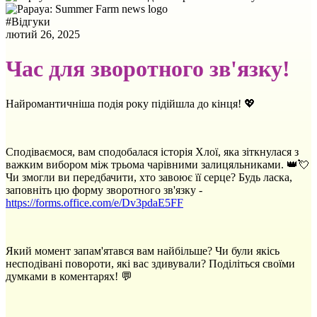
#
Відгуки
лютий 26, 2025
Час для зворотного зв'язку!
Найромантичніша подія року підійшла до кінця! 💖
Сподіваємося, вам сподобалася історія Хлої, яка зіткнулася з
важким вибором між трьома чарівними залицяльниками. 👑💘
Чи змогли ви передбачити, хто завоює її серце? Будь ласка,
заповніть цю форму зворотного зв'язку -
https://forms.office.com/e/Dv3pdaE5FF
Який момент запам'ятався вам найбільше? Чи були якісь
несподівані повороти, які вас здивували? Поділіться своїми
думками в коментарях! 💬