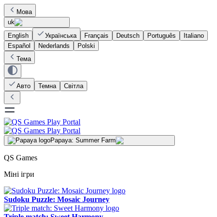
Мова
uk
English
Українська
Français
Deutsch
Português
Italiano
Español
Nederlands
Polski
Тема
Авто
Темна
Світла
Papaya: Summer Farm
QS Games
Міні ігри
Sudoku Puzzle: Mosaic Journey
Triple match: Sweet Harmony