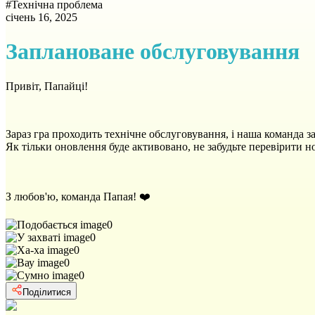
#
Технічна проблема
січень 16, 2025
Заплановане обслуговування
Привіт, Папайці!
Зараз гра проходить технічне обслуговування, і наша команда з
Як тільки оновлення буде активовано, не забудьте перевірити н
З любов'ю, команда Папая! ❤️
0
0
0
0
0
Поділитися