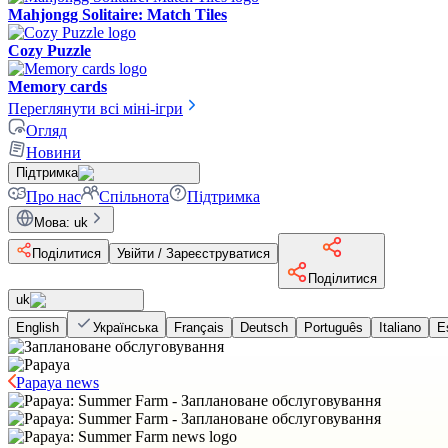
Mahjongg Solitaire: Match Tiles
Cozy Puzzle
Memory cards
Переглянути всі міні-ігри
Огляд
Новини
Підтримка
Про нас
Спільнота
Підтримка
Мова
:
uk
Поділитися
Увійти / Зареєструватися
Поділитися
uk
English
Українська
Français
Deutsch
Português
Italiano
E
Papaya news