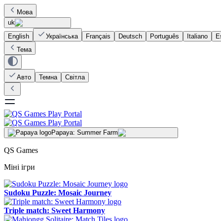
Мова
uk
English
Українська
Français
Deutsch
Português
Italiano
E
Тема
Авто
Темна
Світла
Papaya: Summer Farm
QS Games
Міні ігри
Sudoku Puzzle: Mosaic Journey
Triple match: Sweet Harmony