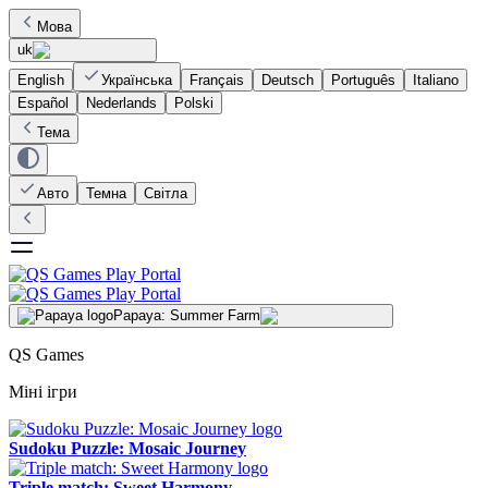
Мова
uk
English
Українська
Français
Deutsch
Português
Italiano
Español
Nederlands
Polski
Тема
Авто
Темна
Світла
Papaya: Summer Farm
QS Games
Міні ігри
Sudoku Puzzle: Mosaic Journey
Triple match: Sweet Harmony