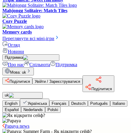
Mahjongg Solitaire: Match Tiles
Cozy Puzzle
Memory cards
Переглянути всі міні-ігри
Огляд
Новини
Підтримка
Про нас
Спільнота
Підтримка
Мова
:
uk
Поділитися
Увійти / Зареєструватися
Поділитися
uk
English
Українська
Français
Deutsch
Português
Italiano
Español
Nederlands
Polski
Papaya news