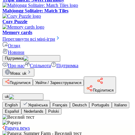
Mahjongg Solitaire: Match Tiles
Cozy Puzzle
Memory cards
Переглянути всі міні-ігри
Огляд
Новини
Підтримка
Про нас
Спільнота
Підтримка
Мова
:
uk
Поділитися
Увійти / Зареєструватися
Поділитися
uk
English
Українська
Français
Deutsch
Português
Italiano
Español
Nederlands
Polski
Papaya news