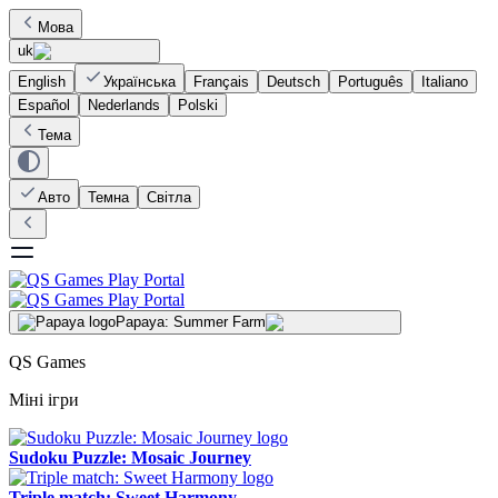
Мова
uk
English
Українська
Français
Deutsch
Português
Italiano
Español
Nederlands
Polski
Тема
Авто
Темна
Світла
Papaya: Summer Farm
QS Games
Міні ігри
Sudoku Puzzle: Mosaic Journey
Triple match: Sweet Harmony