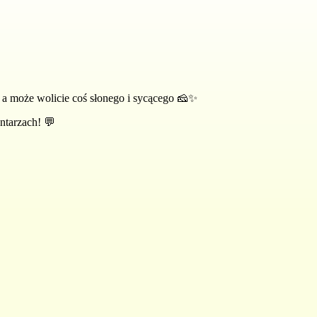
, a może wolicie coś słonego i sycącego 🧀✨
ntarzach! 💬