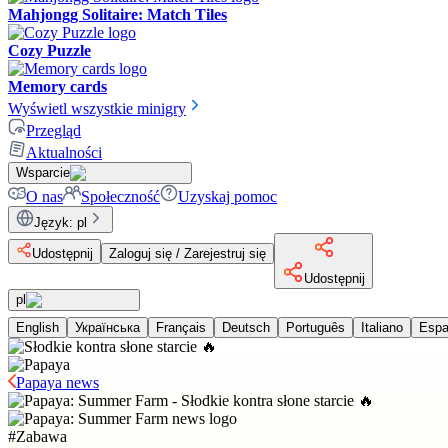
Mahjongg Solitaire: Match Tiles
Cozy Puzzle
Memory cards
Wyświetl wszystkie minigry
Przegląd
Aktualności
Wsparcie
O nas
Społeczność
Uzyskaj pomoc
Język
:
pl
Udostępnij
Zaloguj się / Zarejestruj się
Udostępnij
pl
English
Українська
Français
Deutsch
Português
Italiano
Espa
Papaya news
#
Zabawa