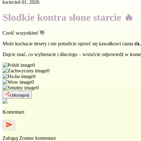
kwiecień 01, 2026
Słodkie kontra słone starcie 🔥
Cześć wszystkim! 👋
Może kochacie desery i nie potraficie oprzeć się kawałkowi ciasta 
Dajcie znać, co wybieracie i dlaczego – wrzućcie odpowiedź w kome
0
0
0
0
0
Udostępnij
Komentarz
Zaloguj
Zostaw komentarz