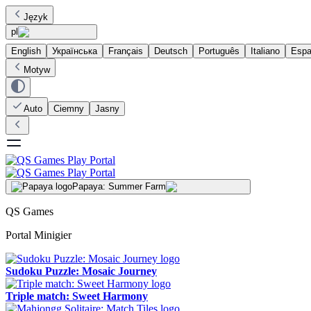
Język
pl
English
Українська
Français
Deutsch
Português
Italiano
Espa
Motyw
Auto
Ciemny
Jasny
Papaya: Summer Farm
QS Games
Portal Minigier
Sudoku Puzzle: Mosaic Journey
Triple match: Sweet Harmony