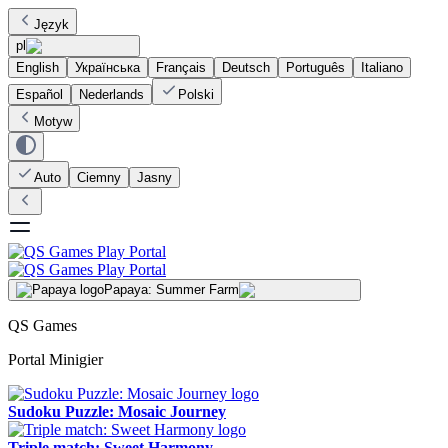
Język
pl
English
Українська
Français
Deutsch
Português
Italiano
Español
Nederlands
Polski
Motyw
Auto
Ciemny
Jasny
Papaya: Summer Farm
QS Games
Portal Minigier
Sudoku Puzzle: Mosaic Journey
Triple match: Sweet Harmony