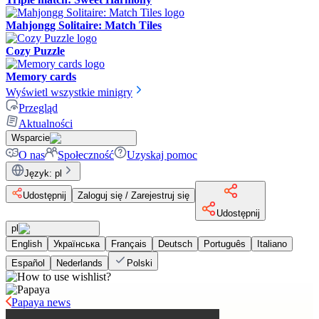
Mahjongg Solitaire: Match Tiles
Cozy Puzzle
Memory cards
Wyświetl wszystkie minigry
Przegląd
Aktualności
Wsparcie
O nas
Społeczność
Uzyskaj pomoc
Język
:
pl
Udostępnij
Zaloguj się / Zarejestruj się
Udostępnij
pl
English
Українська
Français
Deutsch
Português
Italiano
Español
Nederlands
Polski
Papaya news