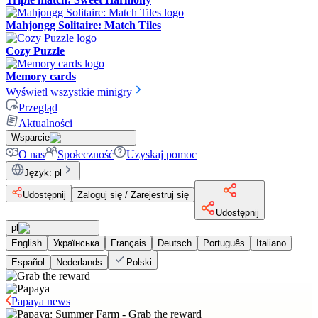
Mahjongg Solitaire: Match Tiles
Cozy Puzzle
Memory cards
Wyświetl wszystkie minigry
Przegląd
Aktualności
Wsparcie
O nas
Społeczność
Uzyskaj pomoc
Język
:
pl
Udostępnij
Zaloguj się / Zarejestruj się
Udostępnij
pl
English
Українська
Français
Deutsch
Português
Italiano
Español
Nederlands
Polski
Papaya news