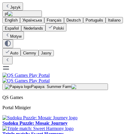
Język
pl
English
Українська
Français
Deutsch
Português
Italiano
Español
Nederlands
Polski
Motyw
Auto
Ciemny
Jasny
Papaya: Summer Farm
QS Games
Portal Minigier
Sudoku Puzzle: Mosaic Journey
Triple match: Sweet Harmony