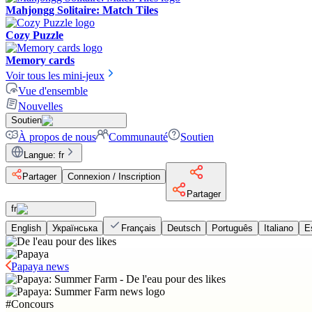
Mahjongg Solitaire: Match Tiles
Cozy Puzzle
Memory cards
Voir tous les mini-jeux
Vue d'ensemble
Nouvelles
Soutien
À propos de nous
Communauté
Soutien
Langue
:
fr
Partager
Connexion / Inscription
Partager
fr
English
Українська
Français
Deutsch
Português
Italiano
E
Papaya news
#
Concours