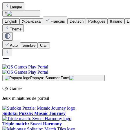
Langue
fr
English
Українська
Français
Deutsch
Português
Italiano
E
Thème
Auto
Sombre
Clair
Papaya: Summer Farm
QS Games
Jeux miniatures de portail
Sudoku Puzzle: Mosaic Journey
Triple match: Sweet Harmony