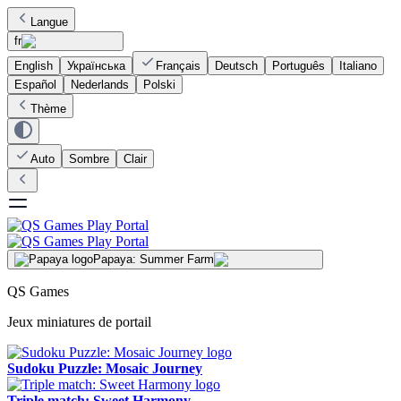
Langue
fr
English
Українська
Français
Deutsch
Português
Italiano
Español
Nederlands
Polski
Thème
Auto
Sombre
Clair
Papaya: Summer Farm
QS Games
Jeux miniatures de portail
Sudoku Puzzle: Mosaic Journey
Triple match: Sweet Harmony