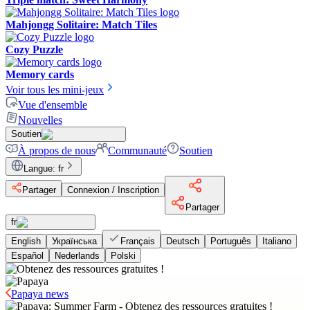
Mahjongg Solitaire: Match Tiles
Cozy Puzzle
Memory cards
Voir tous les mini-jeux
Vue d'ensemble
Nouvelles
Soutien
À propos de nous
Communauté
Soutien
Langue
:
fr
Partager
Connexion / Inscription
Partager
fr
English
Українська
Français
Deutsch
Português
Italiano
Español
Nederlands
Polski
Papaya news