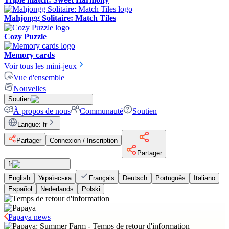
Mahjongg Solitaire: Match Tiles
Cozy Puzzle
Memory cards
Voir tous les mini-jeux
Vue d'ensemble
Nouvelles
Soutien
À propos de nous
Communauté
Soutien
Langue
:
fr
Partager
Connexion / Inscription
Partager
fr
English
Українська
Français
Deutsch
Português
Italiano
Español
Nederlands
Polski
Papaya news