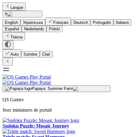
Langue
fr
English
Українська
Français
Deutsch
Português
Italiano
Español
Nederlands
Polski
Thème
Auto
Sombre
Clair
Papaya: Summer Farm
QS Games
Jeux miniatures de portail
Sudoku Puzzle: Mosaic Journey
Triple match: Sweet Harmony