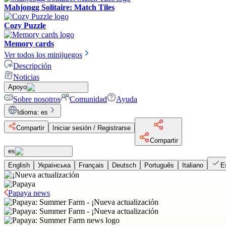
Mahjongg Solitaire: Match Tiles
Cozy Puzzle
Memory cards
Ver todos los minijuegos
Descripción
Noticias
Apoyo
Sobre nosotros
Comunidad
Ayuda
Idioma
:
es
Compartir
Iniciar sesión / Registrarse
Compartir
es
English
Українська
Français
Deutsch
Português
Italiano
E
Papaya news