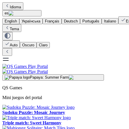
Idioma
es
English
Українська
Français
Deutsch
Português
Italiano
E
Tema
Auto
Oscuro
Claro
Papaya: Summer Farm
QS Games
Mini juegos del portal
Sudoku Puzzle: Mosaic Journey
Triple match: Sweet Harmony